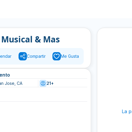
d Musical & Mas
endar
Compartir
Me Gusta
vento
an Jose, CA
21+
La p