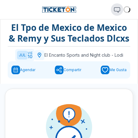
El Tpo de Mexico de Mexico
& Remy y Sus Teclados Dlcxs
VIE
El Encanto Sports and Night club
-
Lodi
JUL
10
Agendar
Compartir
Me Gusta