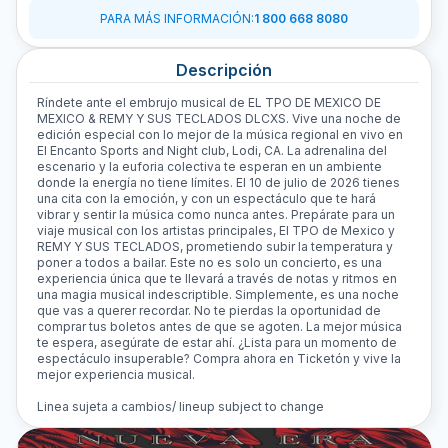
PARA MÁS INFORMACIÓN
:
1 800 668 8080
Descripción
Ríndete ante el embrujo musical de EL TPO DE MEXICO DE
MEXICO & REMY Y SUS TECLADOS DLCXS. Vive una noche de
edición especial con lo mejor de la música regional en vivo en
El Encanto Sports and Night club, Lodi, CA. La adrenalina del
escenario y la euforia colectiva te esperan en un ambiente
donde la energía no tiene límites. El 10 de julio de 2026 tienes
una cita con la emoción, y con un espectáculo que te hará
vibrar y sentir la música como nunca antes. Prepárate para un
viaje musical con los artistas principales, El TPO de Mexico y
REMY Y SUS TECLADOS, prometiendo subir la temperatura y
poner a todos a bailar. Este no es solo un concierto, es una
experiencia única que te llevará a través de notas y ritmos en
una magia musical indescriptible. Simplemente, es una noche
que vas a querer recordar. No te pierdas la oportunidad de
comprar tus boletos antes de que se agoten. La mejor música
te espera, asegúrate de estar ahí. ¿Lista para un momento de
espectáculo insuperable? Compra ahora en Ticketón y vive la
mejor experiencia musical.
Linea sujeta a cambios/ lineup subject to change