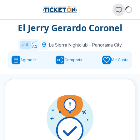
El Jerry Gerardo Coronel
VIE
La Sierra Nightclub
-
Panorama City
JUL
24
Agendar
Compartir
Me Gusta