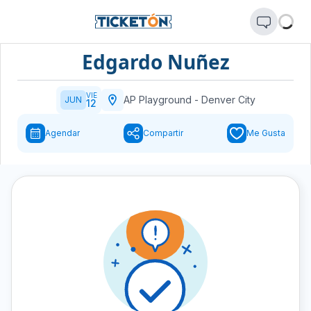
Edgardo Nuñez
VIE
AP Playground
-
Denver City
JUN
12
Agendar
Compartir
Me Gusta