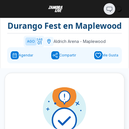
Durango Fest en Maplewood
SÁB
Aldrich Arena
-
Maplewood
AGO
01
Agendar
Compartir
Me Gusta