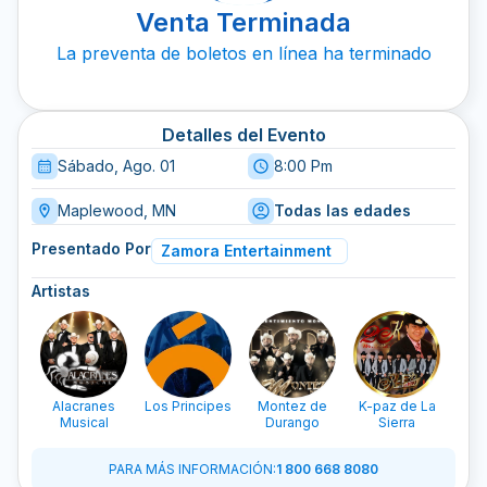
Venta Terminada
La preventa de boletos en línea ha terminado
Detalles del Evento
Sábado, Ago. 01
8:00 Pm
Maplewood, MN
Todas las edades
Presentado Por
Zamora Entertainment
Artistas
Alacranes
Los Principes
Montez de
K-paz de La
Pat
Musical
Durango
Sierra
PARA MÁS INFORMACIÓN
:
1 800 668 8080