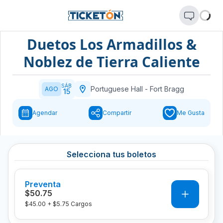
Duetos Los Armadillos &
Noblez de Tierra Caliente
SÁB
Portuguese Hall
-
Fort Bragg
AGO
15
Agendar
Compartir
Me Gusta
Selecciona tus boletos
Preventa
0
$50.75
$45.00
+
$5.75
Cargos