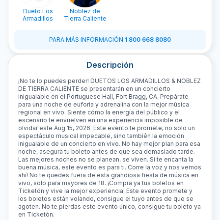
Dueto Los
Noblez de
Armadillos
Tierra Caliente
PARA MÁS INFORMACIÓN
:
1 800 668 8080
Descripción
¡No te lo puedes perder! DUETOS LOS ARMADILLOS & NOBLEZ
DE TIERRA CALIENTE se presentarán en un concierto
inigualable en el Portuguese Hall, Fort Bragg, CA. Prepárate
para una noche de euforia y adrenalina con la mejor música
regional en vivo. Siente cómo la energía del público y el
escenario te envuelven en una experiencia imposible de
olvidar este Aug 15, 2026. Este evento te promete, no solo un
espectáculo musical impecable, sino también la emoción
inigualable de un concierto en vivo. No hay mejor plan para esa
noche, asegura tu boleto antes de que sea demasiado tarde.
Las mejores noches no se planean, se viven. Si te encanta la
buena música, este evento es para ti. Corre la voz y nos vemos
ahí! No te quedes fuera de esta grandiosa fiesta de música en
vivo, solo para mayores de 18. ¡Compra ya tus boletos en
Ticketón y vive la mejor experiencia! Este evento promete y
los boletos están volando, consigue el tuyo antes de que se
agoten. No te pierdas este evento único, consigue tu boleto ya
en Ticketón.