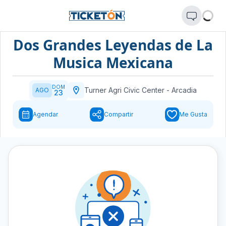
Dos Grandes Leyendas de La
Musica Mexicana
DOM
Turner Agri Civic Center
-
Arcadia
AGO
23
Agendar
Compartir
Me Gusta