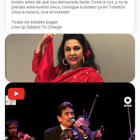
boleto antes de que sea demasiado tarde. Corre la voz, y no te
pierdas este evento único, consigue tu boleto ya en Ticketón.
¡Vive la música, vive el instante!
Todas las edades pagan.
Line Up Subject To Change