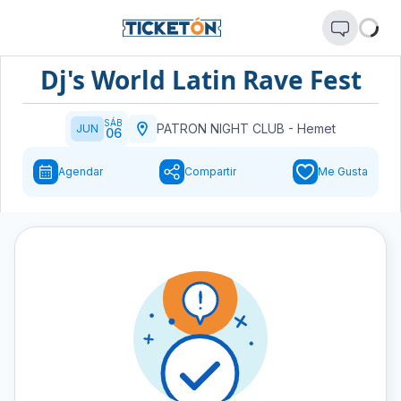
Dj's World Latin Rave Fest
SÁB
PATRON NIGHT CLUB
-
Hemet
JUN
06
Agendar
Compartir
Me Gusta