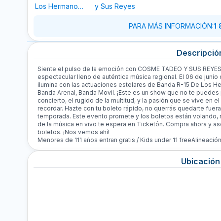
Los Hermanos
y Sus Reyes
González
PARA MÁS INFORMACIÓN
:
1
Descripció
Siente el pulso de la emoción con COSME TADEO Y SUS REYES
espectacular lleno de auténtica música regional. El 06 de junio
ilumina con las actuaciones estelares de Banda R-15 De Los
Banda Arenal, Banda Movil. ¡Este es un show que no te puedes 
concierto, el rugido de la multitud, y la pasión que se vive en e
recordar. Hazte con tu boleto rápido, no querrás quedarte fuera
temporada. Este evento promete y los boletos están volando, n
de la música en vivo te espera en Ticketón. Compra ahora y as
boletos. ¡Nos vemos ahí!
Menores de 111 años entran gratis / Kids under 11 freeAlineació
Ubicación