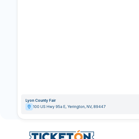
Lyon County Fair
100 US Hwy 95a E
,
Yerington
,
NV
,
89447