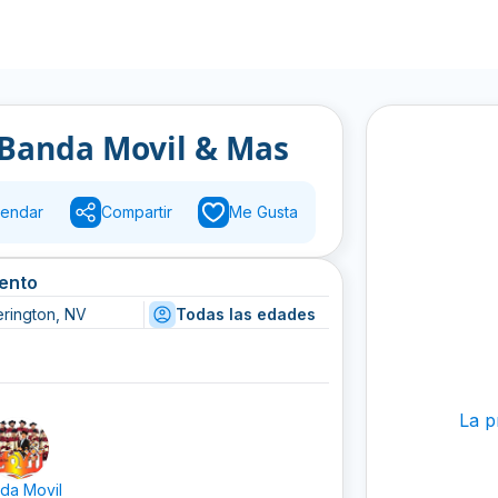
 Banda Movil & Mas
endar
Compartir
Me Gusta
vento
erington, NV
Todas las edades
La p
da Movil