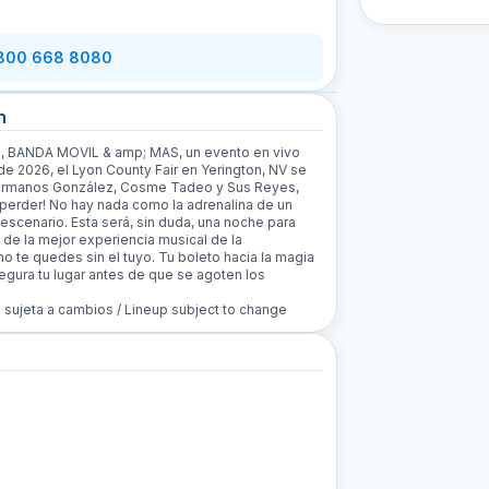
 800 668 8080
n
, BANDA MOVIL & amp; MAS, un evento en vivo
 de 2026, el Lyon County Fair en Yerington, NV se
 Hermanos González, Cosme Tadeo y Sus Reyes,
perder! No hay nada como la adrenalina de un
l escenario. Esta será, sin duda, una noche para
 de la mejor experiencia musical de la
o te quedes sin el tuyo. Tu boleto hacia la magia
egura tu lugar antes de que se agoten los
n sujeta a cambios / Lineup subject to change