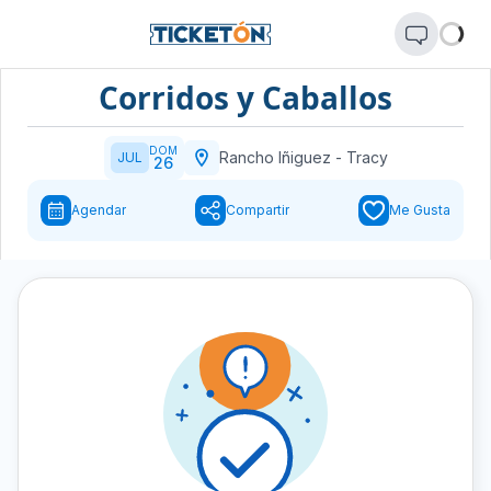
Corridos y Caballos
DOM
Rancho Iñiguez
-
Tracy
JUL
26
Agendar
Compartir
Me Gusta