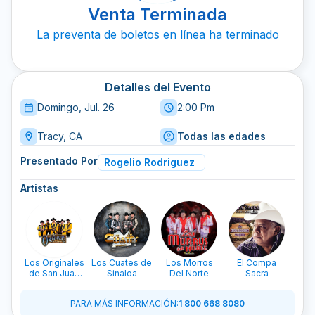
Venta Terminada
La preventa de boletos en línea ha terminado
Detalles del Evento
Domingo, Jul. 26
2:00 Pm
Tracy, CA
Todas las edades
Presentado Por
Rogelio Rodriguez
Artistas
Los Originales
Los Cuates de
Los Morros
El Compa
Dia
de San Juan
Sinaloa
Del Norte
Sacra
de Chuy
Chavez
PARA MÁS INFORMACIÓN
:
1 800 668 8080