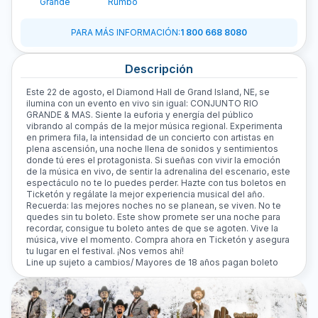
Grande
Rumbo
PARA MÁS INFORMACIÓN
:
1 800 668 8080
Descripción
Este 22 de agosto, el Diamond Hall de Grand Island, NE, se
ilumina con un evento en vivo sin igual: CONJUNTO RIO
GRANDE & MAS. Siente la euforia y energía del público
vibrando al compás de la mejor música regional. Experimenta
en primera fila, la intensidad de un concierto con artistas en
plena ascensión, una noche llena de sonidos y sentimientos
donde tú eres el protagonista. Si sueñas con vivir la emoción
de la música en vivo, de sentir la adrenalina del escenario, este
espectáculo no te lo puedes perder. Hazte con tus boletos en
Ticketón y regálate la mejor experiencia musical del año.
Recuerda: las mejores noches no se planean, se viven. No te
quedes sin tu boleto. Este show promete ser una noche para
recordar, consigue tu boleto antes de que se agoten. Vive la
música, vive el momento. Compra ahora en Ticketón y asegura
tu lugar en el festival. ¡Nos vemos ahí!
Line up sujeto a cambios/ Mayores de 18 años pagan boleto