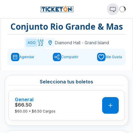
Conjunto Rio Grande & Mas
SÁB
Diamond Hall
-
Grand Island
AGO
22
Agendar
Compartir
Me Gusta
Selecciona tus boletos
General
0
$66.50
$60.00
+
$6.50
Cargos