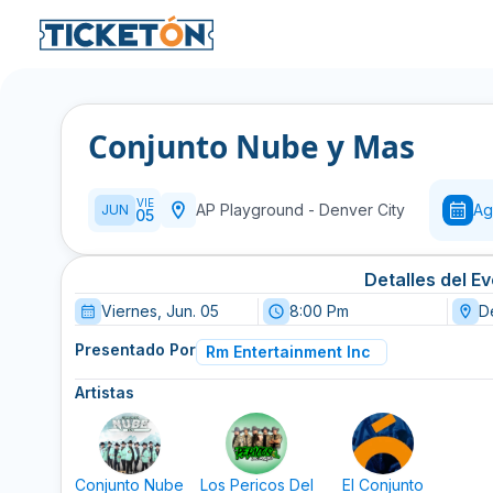
Conjunto Nube y Mas
VIE
AP Playground
-
Denver City
Ag
JUN
05
Detalles del E
Viernes, Jun. 05
8:00 Pm
D
Presentado Por
Rm Entertainment Inc
Artistas
Conjunto Nube
Los Pericos Del
El Conjunto