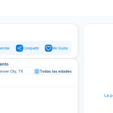
endar
Compartir
Me Gusta
vento
enver City, TX
Todas las edades
La p