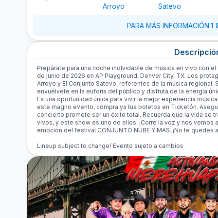
Arroyo
Satevo
PARA MÁS INFORMACIÓN
:
1
Descripció
Prepárate para una noche inolvidable de música en vivo con 
de junio de 2026 en AP Playground, Denver City, TX. Los prota
Arroyo y El Conjunto Satevo, referentes de la música regional. S
envuélvete en la euforia del público y disfruta de la energía ú
Es una oportunidad única para vivir la mejor experiencia musica
este magno evento, compra ya tus boletos en Ticketón. Asegur
concierto promete ser un éxito total. Recuerda que la vida se
vivos, y este show es uno de ellos. ¡Corre la voz y nos vemos
emoción del festival CONJUNTO NUBE Y MAS. ¡No te quedes a
Lineup subject to change/ Evento sujeto a cambios