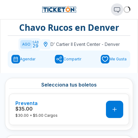
Chavo Rucos en Denver
SÁB
D’ Cartier II Event Center
-
Denver
AGO
29
Agendar
Compartir
Me Gusta
Selecciona tus boletos
Preventa
0
$35.00
$30.00
+
$5.00
Cargos