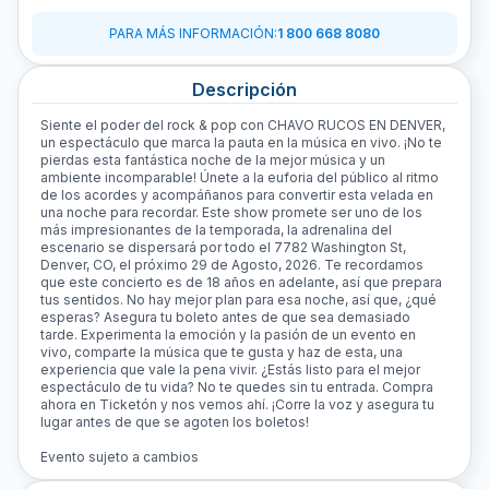
PARA MÁS INFORMACIÓN
:
1 800 668 8080
Descripción
Siente el poder del rock & pop con CHAVO RUCOS EN DENVER,
un espectáculo que marca la pauta en la música en vivo. ¡No te
pierdas esta fantástica noche de la mejor música y un
ambiente incomparable! Únete a la euforia del público al ritmo
de los acordes y acompáñanos para convertir esta velada en
una noche para recordar. Este show promete ser uno de los
más impresionantes de la temporada, la adrenalina del
escenario se dispersará por todo el 7782 Washington St,
Denver, CO, el próximo 29 de Agosto, 2026. Te recordamos
que este concierto es de 18 años en adelante, así que prepara
tus sentidos. No hay mejor plan para esa noche, así que, ¿qué
esperas? Asegura tu boleto antes de que sea demasiado
tarde. Experimenta la emoción y la pasión de un evento en
vivo, comparte la música que te gusta y haz de esta, una
experiencia que vale la pena vivir. ¿Estás listo para el mejor
espectáculo de tu vida? No te quedes sin tu entrada. Compra
ahora en Ticketón y nos vemos ahí. ¡Corre la voz y asegura tu
lugar antes de que se agoten los boletos!
Evento sujeto a cambios