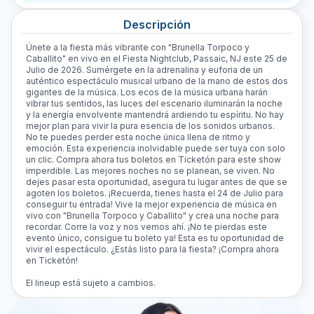
Descripción
Únete a la fiesta más vibrante con "Brunella Torpoco y
Caballito" en vivo en el Fiesta Nightclub, Passaic, NJ este 25 de
Julio de 2026. Sumérgete en la adrenalina y euforia de un
auténtico espectáculo musical urbano de la mano de estos dos
gigantes de la música. Los ecos de la música urbana harán
vibrar tus sentidos, las luces del escenario iluminarán la noche
y la energía envolvente mantendrá ardiendo tu espíritu. No hay
mejor plan para vivir la pura esencia de los sonidos urbanos.
No te puedes perder esta noche única llena de ritmo y
emoción. Esta experiencia inolvidable puede ser tuya con solo
un clic. Compra ahora tus boletos en Ticketón para este show
imperdible. Las mejores noches no se planean, se viven. No
dejes pasar esta oportunidad, asegura tu lugar antes de que se
agoten los boletos. ¡Recuerda, tienes hasta el 24 de Julio para
conseguir tu entrada! Vive la mejor experiencia de música en
vivo con "Brunella Torpoco y Caballito" y crea una noche para
recordar. Corre la voz y nos vemos ahí. ¡No te pierdas este
evento único, consigue tu boleto ya! Esta es tu oportunidad de
vivir el espectáculo. ¿Estás listo para la fiesta? ¡Compra ahora
en Ticketón!
El lineup está sujeto a cambios.