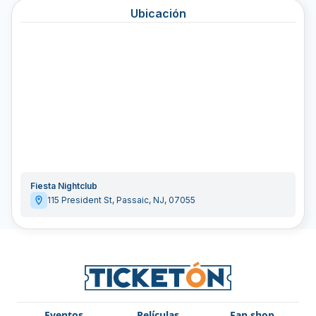
Ubicación
Fiesta Nightclub
115 President St
,
Passaic
,
NJ
,
07055
Eventos
Películas
Fan shop