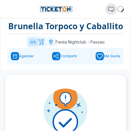
Brunella Torpoco y Caballito
SÁB
Fiesta Nightclub
-
Passaic
JUL
25
Agendar
Compartir
Me Gusta