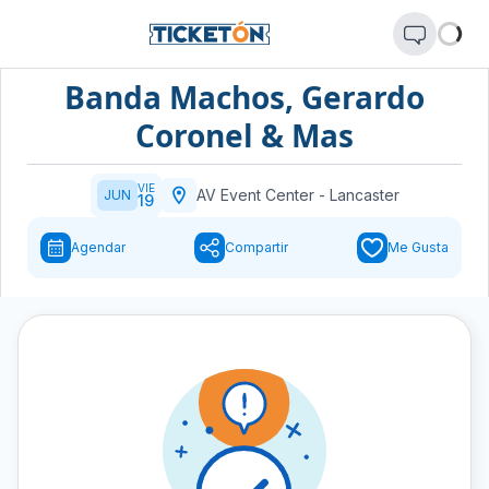
Banda Machos, Gerardo
Coronel & Mas
VIE
AV Event Center
-
Lancaster
JUN
19
Agendar
Compartir
Me Gusta