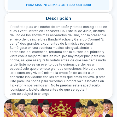
PARA MÁS INFORMACIÓN
:
1 800 668 8080
Descripción
¡Prepárate para una noche de emoción y ritmos contagiosos en
el AV Event Center, en Lancaster, CA! Este 19 de Junio, disfruta
de uno de los shows más esperados del año, con la presencia
en vivo de los increíbles Banda Machos y Gerardo Coronel "El
Jerry", dos grandes exponentes de la música regional.
Sumérgete en una aventura musical sin igual, siente la
adrenalina del escenario, retumba con la euforia del público y
vibra con la mejor música en vivo. ¡No hay mejor plan para esa
noche, así que asegura tu boleto antes de que sea demasiado
tarde! Este no es un evento que te quieras perder, es un
espectáculo que promete grandes emociones. No dejes que
te lo cuenten y vive tú mismo la emoción de asistir a un
concierto inolvidable con los artistas que amas en vivo. ¿Estás
listo para una noche para recordar? Compra ya tus boletos en
Ticketón y nos vemos ahí. No te pierdas este espectáculo,
¡consigue tu boleto ahora antes de que se agoten!
Line up subject to change