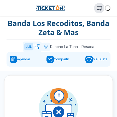
Banda Los Recoditos, Banda
Zeta & Mas
DOM
Rancho La Tuna
-
Resaca
JUL
19
Agendar
Compartir
Me Gusta