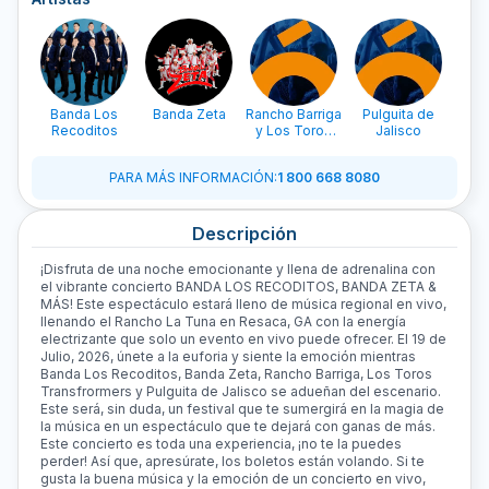
Banda Los
Banda Zeta
Rancho Barriga
Pulguita de
Recoditos
y Los Toros
Jalisco
Transfrormers
PARA MÁS INFORMACIÓN
:
1 800 668 8080
Descripción
¡Disfruta de una noche emocionante y llena de adrenalina con
el vibrante concierto BANDA LOS RECODITOS, BANDA ZETA &
MÁS! Este espectáculo estará lleno de música regional en vivo,
llenando el Rancho La Tuna en Resaca, GA con la energía
electrizante que solo un evento en vivo puede ofrecer. El 19 de
Julio, 2026, únete a la euforia y siente la emoción mientras
Banda Los Recoditos, Banda Zeta, Rancho Barriga, Los Toros
Transfrormers y Pulguita de Jalisco se adueñan del escenario.
Este será, sin duda, un festival que te sumergirá en la magia de
la música en un espectáculo que te dejará con ganas de más.
Este concierto es toda una experiencia, ¡no te la puedes
perder! Así que, apresúrate, los boletos están volando. Si te
gusta la buena música y la emoción de un concierto en vivo,