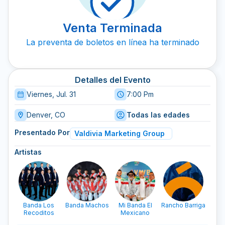
Venta Terminada
La preventa de boletos en línea ha terminado
Detalles del Evento
Viernes, Jul. 31
7:00 Pm
Denver, CO
Todas las edades
Presentado Por
Valdivia Marketing Group
Artistas
Banda Los
Banda Machos
Mi Banda El
Rancho Barriga
B
Recoditos
Mexicano
Re
Cruz