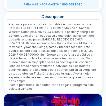
PARA MÁS INFORMACIÓN
:
1 800 668 8080
Descripción
Prepárate para una noche inolvidable de música en vivo con
BANDA EL RECODO, LOS RECODITOS & MAS en el National
Western Complex, Denver, CO. Disfruta la pasión y energía del
género regional en un espectáculo que deleitará tus sentidos.
Los artistas principales, BANDA EL RECODO DE CHUY
LIZARRAGA, Banda Los Recoditos, Banda Machos, Mi Banda El
Mexicano, y Rancho Barriga, harán vibrar el escenario. Este
evento, abierto para todas las edades, se presenta el Jul 31,
2026 7:00 68400000. Sumérgete en la euforia del público y
déjate llevar por la adrenalina de este festival sin igual. No
puede haber un mejor plan para esa noche que un concierto
lleno de emociones y recuerdos inolvidables. Los boletos
están volando, ¡no te pierdas esta oportunidad única! Adquiere
ya tus boletos en Ticketón y asegura tu lugar. Vive la mejor
experiencia de un evento en vivo, una noche que recordarás
por siempre.
Evento para todas las edades, todos pagan.El programa está
sujeto a cambios.