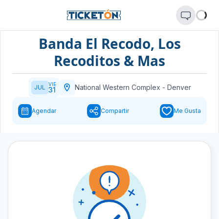
Banda El Recodo, Los
Recoditos & Mas
VIE
National Western Complex
-
Denver
JUL
31
Agendar
Compartir
Me Gusta