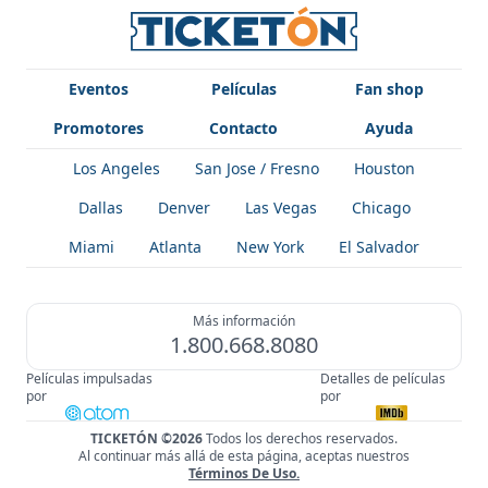
Eventos
Películas
Fan shop
Promotores
Contacto
Ayuda
Los Angeles
San Jose / Fresno
Houston
Dallas
Denver
Las Vegas
Chicago
Miami
Atlanta
New York
El Salvador
Más información
1.800.668.8080
Películas impulsadas
Detalles de películas
por
por
TICKETÓN ©2026
Todos los derechos reservados.
Al continuar más allá de esta página, aceptas nuestros
!
Términos De Uso
.