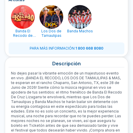
Banda El
Los Dos de
Banda Machos
Recodo de
Tamaulipas
Cruz Lizagarra
PARA MÁS INFORMACIÓN
:
1 800 668 8080
Descripción
No dejes pasar la vibrante emoción de un majestuoso evento
en vivo. ¡BANDA EL RECODO, LOS DOS DE TAMAULIPAS & MAS,
te esperan en el rancho Chaparro, San Antonio, TX, este 28 de
Junio de 2026! Siente cómo la música regional en vivo se
apodera de tus sentidos: el ritmo frenético de Banda El Recodo
De Cruz Lizagarra te envolverá, mientras que Los Dos de
Tamaulipas y Banda Machos te harán bailar sin detenerte con
su energía contagiosa en este espectáculo para todas las
edades. Este no es solo un concierto, es la mejor experiencia
musical, una noche para recordar que no te puedes perder. Las
mejores noches no se planean, se viven, así que asegura tu
boleto en Ticketón antes de que sea demasiado tarde y vive
el festival que todos desearán haber vivido. ¡Compra ahora en