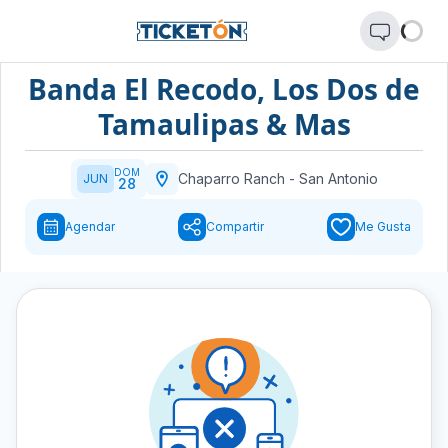
Banda El Recodo, Los Dos de
Tamaulipas & Mas
DOM
Chaparro Ranch
-
San Antonio
JUN
28
Agendar
Compartir
Me Gusta