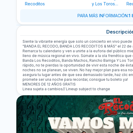
Recoditos
y Los Toros
Re
Transformes
Cruz
PARA MÁS INFORMACIÓN
:
1
Descripció
Siente la vibrante energía que solo un concierto en vivo puede 
"BANDA EL RECODO, BANDA LOS RECODITOS & MÁS" el 22 de ago
Remarca tu calendario y ven a unirte a la euforia del público m
lleno de música regional en vivo. Súmate a la ola frenética qu
Banda Los Recoditos, Banda Machos, Rancho Barriga Y Los Tor
rápido, no te pierdas la oportunidad de vivir esta noche de éx
noches no se planean, se viven. No hay mejor plan para esa no
asegura tu lugar antes de que sea demasiado tarde, haz clic e
promete ser una noche para recordar, consigue tu boleto ya!
MENORES DE 12 AÑOS GRATIS
Linea sujeta a cambios// Lineup subject to change