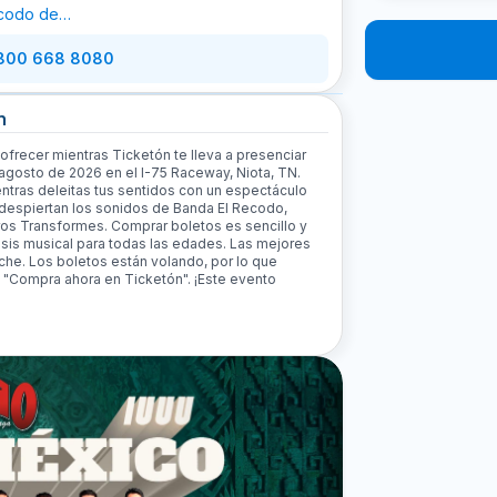
codo de
 Lizagarra
 800 668 8080
n
ofrecer mientras Ticketón te lleva a presenciar
sto de 2026 en el I-75 Raceway, Niota, TN.
ientras deleitas tus sentidos con un espectáculo
e despiertan los sonidos de Banda El Recodo,
os Transformes. Comprar boletos es sencillo y
tasis musical para todas las edades. Las mejores
che. Los boletos están volando, por lo que
n "Compra ahora en Ticketón". ¡Este evento