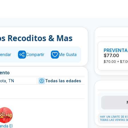
os Recoditos & Mas
PREVENTA
endar
Compartir
Me Gusta
$77.00
$70.00
+
$7.0
vento
iota, TN
Todas las edades
HAY UN LÍMITE DE 6
TODAS LAS VENTAS S
anda El