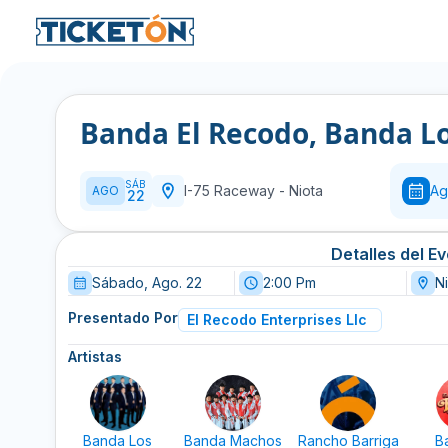
Banda El Recodo, Banda L
SÁB
I-75 Raceway
-
Niota
Ag
AGO
22
Detalles del E
Sábado, Ago. 22
2:00 Pm
N
Presentado Por
El Recodo Enterprises Llc
Artistas
Banda Los
Banda Machos
Rancho Barriga
B