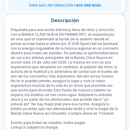
PARA MÁS INFORMACIÓN
:
1 800 668 8080
Descripción
Prepárate para una noche eléctrica, llena de ritmo y emoción,
con la BANDA CLAVE NUEVA EN FRANKFORT, un espectáculo
en vivo que te mantendrá al borde de tu asiento desde el
primer acorde hasta el último bis. El GVR Sport Hall se iluminará
con la energía inigualable de la música regional en un concierto
abierto para todas las edades. No pierdas la oportunidad única
de ver a los artistas principales de la Banda Clave Nueva en
acción este 24 de Julio del 2026. La música en vivo es una
experiencia que despierta los sentidos, el palpitar del ritmo, la
euforia de la multitud y la adrenalina de contar con el boleto de
uno de los conciertos más esperados del año en tus manos.
No te lo puedes perder, asegura tu lugar y vive la mejor
experiencia musical de tu vida en un show que promete ser
una noche para recordar. Esta fiesta de música y talento no
espera, los boletos se van como agua. Adquiere tu entrada
ahora y es parte de los afortunados que podrán decir "yo
estuve ahí". No hay mejor plan para esa noche. Asegura tu
boleto ya antes que sea demasiado tarde y vive la magia de la
Banda Clave Nueva en concierto. Compra ahora en Ticketón.
Evento para todas las edades, todos pagan.
Lineup is subject to change.