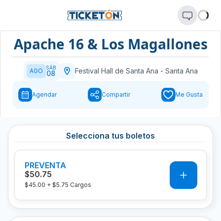
Apache 16 & Los Magallones
SÁB
Festival Hall de Santa Ana
-
Santa Ana
AGO
08
Agendar
Compartir
Me Gusta
Selecciona tus boletos
PREVENTA
0
$50.75
$45.00
+
$5.75
Cargos