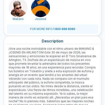
Makano
Josenid
FOR MORE INFO
:
1 800 668 8080
Description
¡Vive una noche inolvidable con el ritmo urbano de MAKANO &
JOSENID EN ARLINGTON! Este 30 de mayo de 2026, las
sensaciones y emociones te esperan en El Toro Sinaloense de
Arlington, TX. Disfruta de un espectáculo de música en vivo
que promete levantar la adrenalina de todos los presentes
mayores de 18 años, en una experiencia para recordar. Compra
tus boletos en Ticketón y únete a esta explosión de euforia y
energía en un evento que tendrá a los amantes del urban
vibrando con cada nota. Nada se compara con el murmullo
anticipado del público, la euforia compartida, la música
pulsando en tus oídos. No mires desde la distancia, siente el
espectáculo. Una fiesta de ritmos increíbles, una celebración
del talento en su máxima expresión. Ya lo sabes, la mejor
manera de vivirlo es estando allí. ¿Necesitas un plan para esa
noche? No lo pienses más. Sabemos que las mejores noches
no se planean, se viven. Asegura tu lugar antes de que se