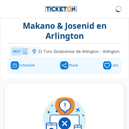
Makano & Josenid en
Arlington
SAT
El Toro Sinaloense de Arlington
-
Arlington
MAY
30
Schedule
Share
Like