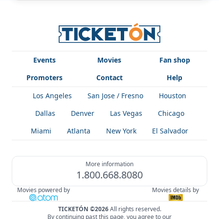
Events
Movies
Fan shop
Promoters
Contact
Help
Los Angeles
San Jose / Fresno
Houston
Dallas
Denver
Las Vegas
Chicago
Miami
Atlanta
New York
El Salvador
More information
1.800.668.8080
Movies powered by
Movies details by
TICKETÓN ©2026
All rights reserved.
By continuing past this page, you agree to our
!