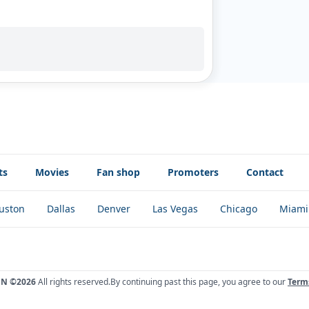
ts
Movies
Fan shop
Promoters
Contact
uston
Dallas
Denver
Las Vegas
Chicago
Miami
ÓN ©2026
All rights reserved.
By continuing past this page, you agree to our
Term
!