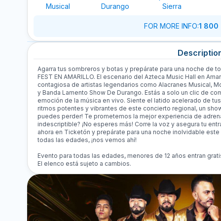
Musical
Durango
Sierra
FOR MORE INFO
:
1 800
Descriptio
Agarra tus sombreros y botas y prepárate para una noche de t
FEST EN AMARILLO. El escenario del Azteca Music Hall en Amaril
contagiosa de artistas legendarios como Alacranes Musical, Mo
y Banda Lamento Show De Durango. Estás a solo un clic de compr
emoción de la música en vivo. Siente el latido acelerado de tu
ritmos potentes y vibrantes de este concierto regional, un show
puedes perder! Te prometemos la mejor experiencia de adrenali
indescriptible? ¡No esperes más! Corre la voz y asegura tu e
ahora en Ticketón y prepárate para una noche inolvidable este
todas las edades, ¡nos vemos ahí!
Evento para todas las edades, menores de 12 años entran grati
El elenco está sujeto a cambios.