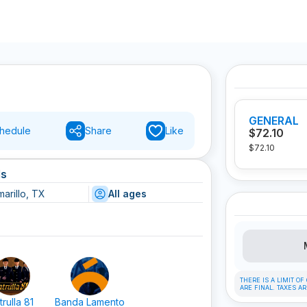
GENERAL
hedule
Share
Like
$72.10
$72.10
ls
arillo, TX
All ages
THERE IS A LIMIT O
ARE FINAL. TAXES A
trulla 81
Banda Lamento