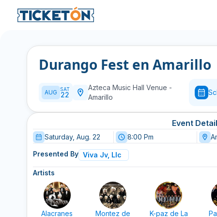
Durango Fest en Amarillo
Azteca Music Hall Venue
-
SAT
Sc
AUG
22
Amarillo
Event Detai
Saturday, Aug. 22
8:00 Pm
Am
Presented By
Viva Jv, Llc
Artists
Alacranes
Montez de
K-paz de La
Pa