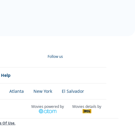
Follow us
Help
Atlanta
New York
El Salvador
Movies powered by
Movies details by
s Of Use
.