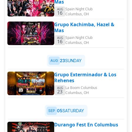
Mas
Spain Night Club
AUG
16
Columbus
,
OH
Grupo Kachimba, Hazel &
Mas
Spain Night Club
AUG
16
Columbus
,
OH
23
SUNDAY
AUG
Grupo Exterminador & Los
Rehenes
La Boom Columbus
AUG
23
Columbus
,
OH
05
SATURDAY
SEP
Durango Fest En Columbus