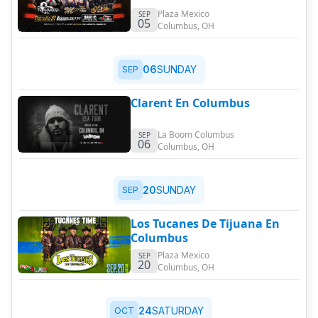
Plaza Mexico
SEP
05
Columbus
,
OH
06
SUNDAY
SEP
Clarent En Columbus
La Boom Columbus
SEP
06
Columbus
,
OH
20
SUNDAY
SEP
Los Tucanes De Tijuana En
Columbus
Plaza Mexico
SEP
20
Columbus
,
OH
24
SATURDAY
OCT