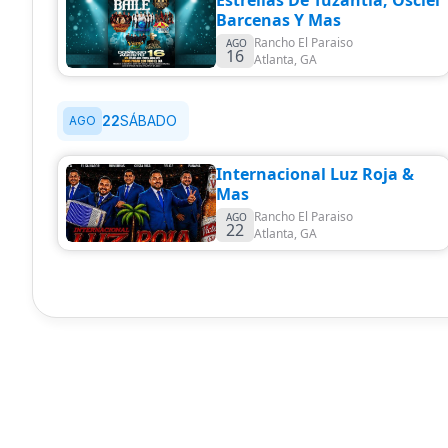
Estrellas De Tuzantla, Osciel
Barcenas Y Mas
Rancho El Paraiso
AGO
16
Atlanta
,
GA
22
SÁBADO
AGO
Internacional Luz Roja &
Mas
Rancho El Paraiso
AGO
22
Atlanta
,
GA