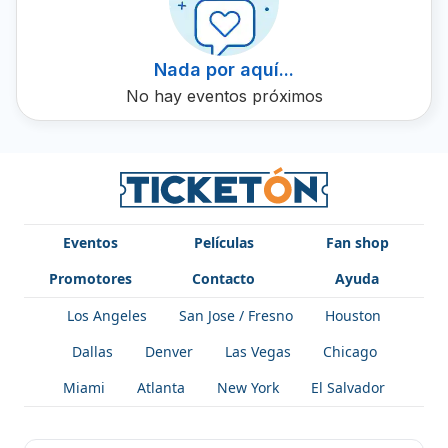
increíbles shows en vivo.
Nada por aquí...
No hay eventos próximos
Eventos
Películas
Fan shop
Promotores
Contacto
Ayuda
Los Angeles
San Jose / Fresno
Houston
Dallas
Denver
Las Vegas
Chicago
Miami
Atlanta
New York
El Salvador