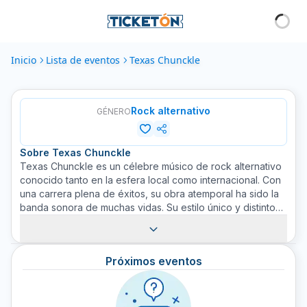
Inicio
Lista de eventos
Texas Chunckle
Rock alternativo
GÉNERO
Sobre
Texas Chunckle
Texas Chunckle es un célebre músico de rock alternativo
conocido tanto en la esfera local como internacional. Con
una carrera plena de éxitos, su obra atemporal ha sido la
banda sonora de muchas vidas. Su estilo único y distinto
ha traspasado las fronteras, llegando a una amplia
variedad de audiencia. El impecable talento de Texas
Chunckle y su habilidad para crear música emocionante y
Próximos eventos
apasionada garantizan siempre conciertos memorables.
Ticketón tiene la honra de albergar una variedad de sus
eventos y brindar a los fans de Texas Chunckle la
oportunidad de comprar boletos para experimentar sus