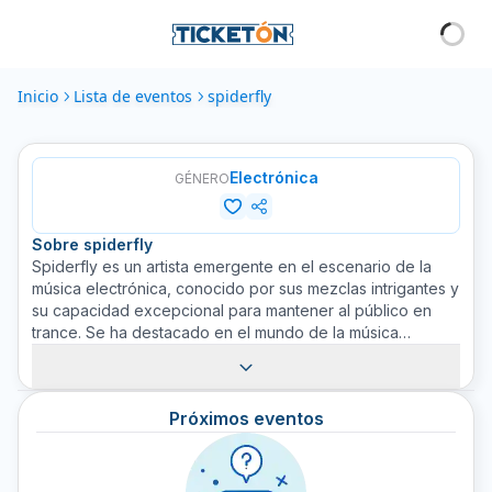
Inicio
Lista de eventos
spiderfly
Electrónica
GÉNERO
Sobre
spiderfly
Spiderfly es un artista emergente en el escenario de la
música electrónica, conocido por sus mezclas intrigantes y
su capacidad excepcional para mantener al público en
trance. Se ha destacado en el mundo de la música
electrónica con su estilo único, fusionando ritmos
vibrantes con elementos sonoros ambientales para crear
una atmósfera inigualable. Aunque Spiderfly es
Próximos eventos
relativamente nuevo en la escena, sus presentaciones
estelares y su conexión auténtica con la audiencia se han
ganado el corazón de su público. Spiderfly es sin dente
una fuerza a tener en cuenta en el mundo de la música