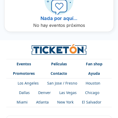
electrónica y Ticketón está orgulloso de ofrecer boletos
para sus próximos conciertos.
Nada por aquí...
No hay eventos próximos
Eventos
Películas
Fan shop
Promotores
Contacto
Ayuda
Los Angeles
San Jose / Fresno
Houston
Dallas
Denver
Las Vegas
Chicago
Miami
Atlanta
New York
El Salvador