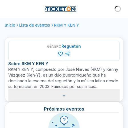
Inicio
Lista de eventos
RKM Y KEN Y
Reguetón
GÉNERO
Sobre
RKM Y KEN Y
RKM Y KEN Y, compuesto por José Nieves (RKM) y Kenny
Vázquez (Ken-Y), es un dúo puertorriqueño que ha
dominado la escena del reguetón y la música latina desde
su formación en 2003. Famosos por sus líricas
sentimentales y tonos suaves, han sabido combinar el
ritmo impactante del reguetón con las baladas románticas
para crear un estilo que les ha granjeado numerosos
Próximos eventos
reconocimientos y seguidores leales. Adquiere tus boletos
en Ticketón y disfruta de sus éxitos como 'Down', 'Igual
que ayer' y 'Llorarás'.