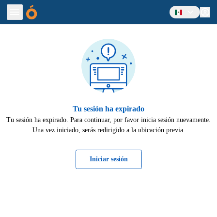
INICIAR SESIÓN
ROMOTORES
PELÍCULAS
EVENTOS
TIENDA
AYUDA
Tu sesión ha expirado
MACIÓN
Tu sesión ha expirado. Para continuar, por favor inicia sesión nuevamente.
68.8080
Una vez iniciado, serás redirigido a la ubicación previa.
ENGLISH
Iniciar sesión
VERSION
¿NECESITAS
AYUDA?