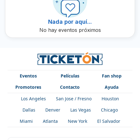
detalles sobre su próxima presentación y disponibilidad
de boletos en Ticketón.
Nada por aquí...
No hay eventos próximos
Eventos
Películas
Fan shop
Promotores
Contacto
Ayuda
Los Angeles
San Jose / Fresno
Houston
Dallas
Denver
Las Vegas
Chicago
Miami
Atlanta
New York
El Salvador