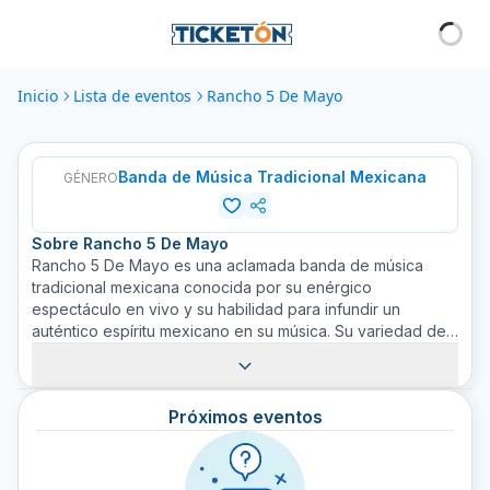
Inicio
Lista de eventos
Rancho 5 De Mayo
Banda de Música Tradicional Mexicana
GÉNERO
Sobre
Rancho 5 De Mayo
Rancho 5 De Mayo es una aclamada banda de música
tradicional mexicana conocida por su enérgico
espectáculo en vivo y su habilidad para infundir un
auténtico espíritu mexicano en su música. Su variedad de
influencias abarca diversos subgéneros dentro de la
música mexicana, entre ellos el mariachi, la música norteña
y el jarocho. Desde su formación, Rancho 5 De Mayo ha
Próximos eventos
mantenido su compromiso con la autenticidad musical,
siempre procurando un toque moderno. Han llevado su
música a numerosos eventos y festivales, lo que les ha
otorgado un seguimiento de devotos fanáticos. Encuentre