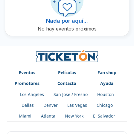
Ticketón. Te garantizamos que será una performance
memorable, ofreciéndote la mejor calidad y servicio.
Nada por aquí...
No hay eventos próximos
Eventos
Películas
Fan shop
Promotores
Contacto
Ayuda
Los Angeles
San Jose / Fresno
Houston
Dallas
Denver
Las Vegas
Chicago
Miami
Atlanta
New York
El Salvador