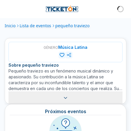
Inicio
Lista de eventos
pequeño traviezo
Música Latina
GÉNERO
Sobre
pequeño traviezo
Pequeño traviezo es un fenómeno musical dinámico y
apasionado. Su contribución a la música Latina se
caracteriza por su inconfundible talento y el amor que
demuestra en cada uno de los conciertos que realiza. Su
música plasma tanto la alegría y el espíritu de la cultura
Latina, como su capacidad para capturar la atención de su
público con su talento musical. Nuestro objetivo en
Próximos eventos
Ticketón es ayudarte a descubrir y presenciar artistas
únicos como pequeño traviezo. Compra tus boletos para
vivir una experiencia verdaderamente enriquecedora y
llena de emociones con pequeño traviezo a través de