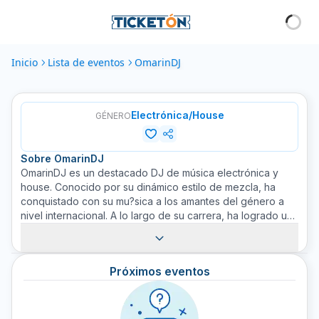
Inicio
Lista de eventos
OmarinDJ
Electrónica/House
GÉNERO
Sobre
OmarinDJ
OmarinDJ es un destacado DJ de música electrónica y
house. Conocido por su dinámico estilo de mezcla, ha
conquistado con su mu?sica a los amantes del género a
nivel internacional. A lo largo de su carrera, ha logrado una
base sólida de seguidores que anticipan ansiosamente
cada presentación en la escena de clubes y festivales.
Sus habilidades para mezclar y ajustar las pistas sobre la
Próximos eventos
marcha han proporcionado repetidamente experiencias
electrizantes al público. Su ráfaga de BPM (beats por
minuto) siempre está en el punto, manteniendo la pista de
baile activa en todo momento. OmarinDJ sigue siendo una