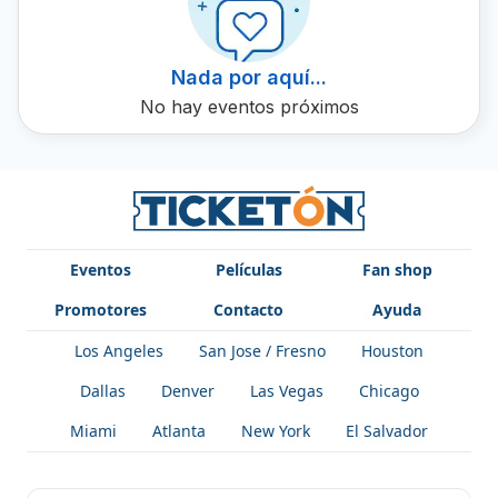
fuerza a tener en cuenta en la escena electrónica,
comprometido con llevar su música a la siguiente etapa.
Consigue ahora tus boletos para OmarinDJ en Ticketón.
Nada por aquí...
No hay eventos próximos
Eventos
Películas
Fan shop
Promotores
Contacto
Ayuda
Los Angeles
San Jose / Fresno
Houston
Dallas
Denver
Las Vegas
Chicago
Miami
Atlanta
New York
El Salvador