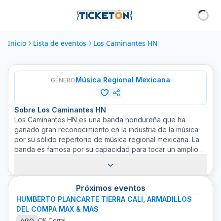
Inicio
Lista de eventos
Los Caminantes HN
Música Regional Mexicana
GÉNERO
Sobre
Los Caminantes HN
Los Caminantes HN es una banda hondureña que ha
ganado gran reconocimiento en la industria de la música
por su sólido repertorio de música regional mexicana. La
banda es famosa por su capacidad para tocar un amplio
espectro de los sonidos de la música mexicana, desde el
tradicional mariachi hasta el moderno norteño. A lo largo
de su carrera, han demostrado una destreza admirable y
Próximos eventos
una conexión emocional con su audiencia, lo que ha
alimentado su crecimiento como artistas. Su música se
HUMBERTO PLANCARTE TIERRA CALI, ARMADILLOS
encuentra arraigada en la tradición, pero siempre mirando
DEL COMPA MAX & MAS
hacia adelante, hacia lo que la música puede llegar a ser.
OK Corral
AGO