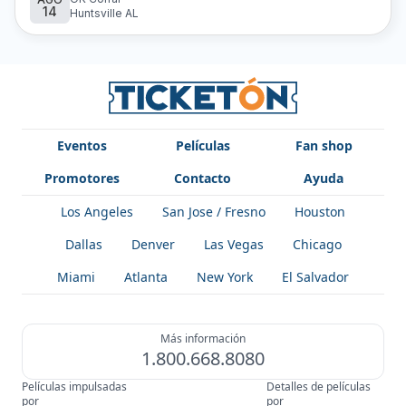
14
Descubre los próximos eventos de Los Caminantes HN y
Huntsville AL
compra los boletos en Ticketón.
Eventos
Películas
Fan shop
Promotores
Contacto
Ayuda
Los Angeles
San Jose / Fresno
Houston
Dallas
Denver
Las Vegas
Chicago
Miami
Atlanta
New York
El Salvador
Más información
1.800.668.8080
Películas impulsadas
Detalles de películas
por
por