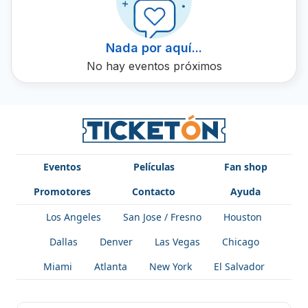
música latina con un talento vibrante y emocionante.
Nada por aquí...
No hay eventos próximos
Eventos
Películas
Fan shop
Promotores
Contacto
Ayuda
Los Angeles
San Jose / Fresno
Houston
Dallas
Denver
Las Vegas
Chicago
Miami
Atlanta
New York
El Salvador