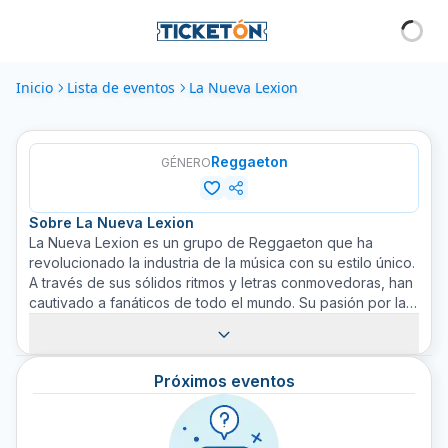
Inicio
Lista de eventos
La Nueva Lexion
Reggaeton
GÉNERO
Sobre
La Nueva Lexion
La Nueva Lexion es un grupo de Reggaeton que ha
revolucionado la industria de la música con su estilo único.
A través de sus sólidos ritmos y letras conmovedoras, han
cautivado a fanáticos de todo el mundo. Su pasión por la
música se refleja en cada canción que lanzan.
Representando la nueva generación del género, La
Nueva Lexion ha demostrado un compromiso
Próximos eventos
inquebrantable con su arte, estableciéndose como una
influencia significativa dentro de la comunidad de
Reggaeton. Este grupo audaz y poderoso continúa
ampliando los límites con su música, cautivando a la