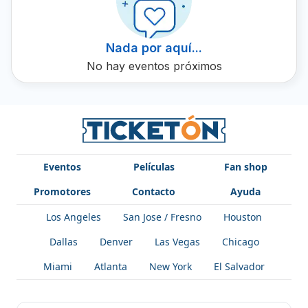
audiencia en cada espectáculo. Obtén tus boletos en
Ticketón y sé parte del fenómeno La Nueva Lexion.
Nada por aquí...
No hay eventos próximos
Eventos
Películas
Fan shop
Promotores
Contacto
Ayuda
Los Angeles
San Jose / Fresno
Houston
Dallas
Denver
Las Vegas
Chicago
Miami
Atlanta
New York
El Salvador