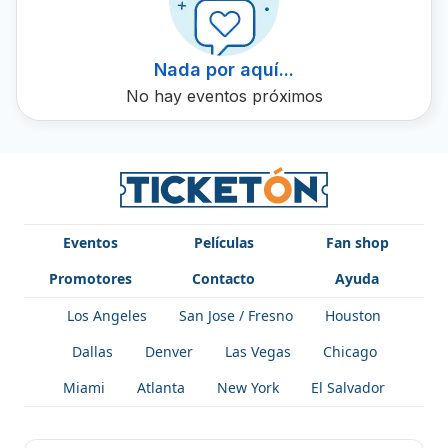
Nada por aquí...
No hay eventos próximos
Eventos
Películas
Fan shop
Promotores
Contacto
Ayuda
Los Angeles
San Jose / Fresno
Houston
Dallas
Denver
Las Vegas
Chicago
Miami
Atlanta
New York
El Salvador