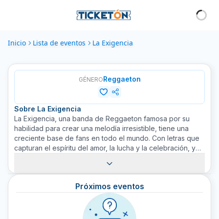
Inicio
Lista de eventos
La Exigencia
Reggaeton
GÉNERO
Sobre
La Exigencia
La Exigencia, una banda de Reggaeton famosa por su
habilidad para crear una melodía irresistible, tiene una
creciente base de fans en todo el mundo. Con letras que
capturan el espíritu del amor, la lucha y la celebración, y
ritmos que hacen que los fanáticos se levanten y bailen, la
música de este trío es decididamente refrescante. Cada
actuación de La Exigencia es un espectáculo que vale la
Próximos eventos
pena ver, brindando a los espectadores una experiencia
verdaderamente cautivadora. Con boletos ahora
disponibles en Ticketón para su próximo espectáculo, no
hay mejor momento para vivir la magia de La Exigencia.