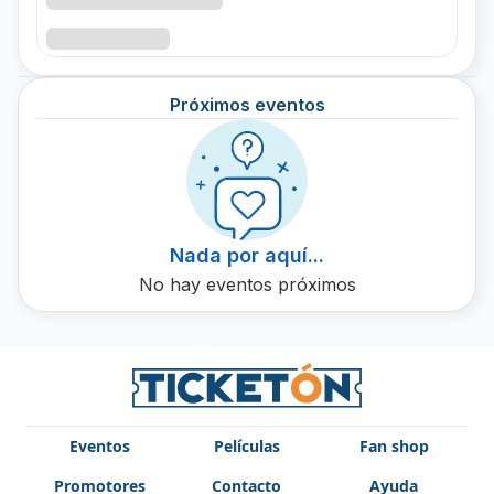
viaje emocional, lleno de ritmo y energía. Experiencia de
concierto única que no debes perderte. Garantiza tu lugar
comprando boletos en Ticketón.
Próximos eventos
Nada por aquí...
No hay eventos próximos
Eventos
Películas
Fan shop
Promotores
Contacto
Ayuda