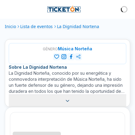
Inicio
Lista de eventos
La Dignidad Nortena
Música Norteña
GÉNERO
Sobre
La Dignidad Nortena
La Dignidad Norteña, conocido por su energética y
conmovedora interpretación de Música Norteña, ha sido
un fuerte defensor de su género, dejando una impresión
duradera en todos los que han tenido la oportunidad de
presenciar sus actuaciones. Los miembros del grupo son
talentosos músicos que han trabajado incansablemente
para mantener viva la tradición de la Música Norteña. Sus
canciones son una expresión de la vida y la cultura de la
región norteña, transmitidas con pasión y autenticidad. No
te pierdas la oportunidad de comprar un boleto para uno
de sus conciertos en Ticketón. Su música te llevará en un