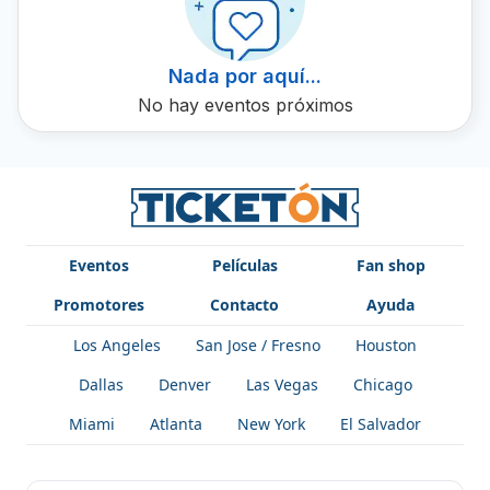
próximo espectáculo y disfrutar de su talento en vivo.
Nada por aquí...
No hay eventos próximos
Eventos
Películas
Fan shop
Promotores
Contacto
Ayuda
Los Angeles
San Jose / Fresno
Houston
Dallas
Denver
Las Vegas
Chicago
Miami
Atlanta
New York
El Salvador