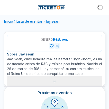
Inicio
Lista de eventos
Jay sean
R&B, pop
GÉNERO
Sobre
Jay sean
Jay Sean, cuyo nombre real es Kamaljit Singh Jhooti, es un
destacado artista de R&B y música pop británico. Nacido el
26 de marzo de 1981, Jay comenzó su carrera musical en
el Reino Unido antes de conquistar el mercado
estadounidense. Es conocido por su habilidad para
fusionar el R&B, el hip-hop y el pop en su música única.
Algunos de sus éxitos más conocidos incluyen 'Down',
Próximos eventos
'Do You Remember' y '2012 (It Ain't The End)'. Jay Sean
ha trabajado con una serie de grandes nombres de la
industria musical, incluyendo Lil Wayne, Pitbull y Nicki
Minaj. En Ticketón puedes adquirir tu boleto para su