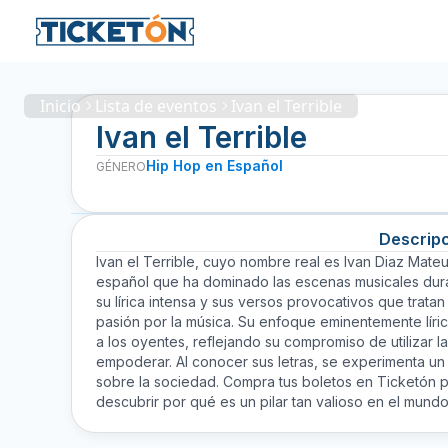
Inicio
Lista de eventos
Ivan el Terrible
Ivan el Terrible
Hip Hop en Español
GÉNERO
Descrip
Ivan el Terrible, cuyo nombre real es Ivan Diaz Mate
español que ha dominado las escenas musicales dur
su lírica intensa y sus versos provocativos que tratan 
pasión por la música. Su enfoque eminentemente lírico
a los oyentes, reflejando su compromiso de utilizar 
empoderar. Al conocer sus letras, se experimenta un 
sobre la sociedad. Compra tus boletos en Ticketón pa
descubrir por qué es un pilar tan valioso en el mundo