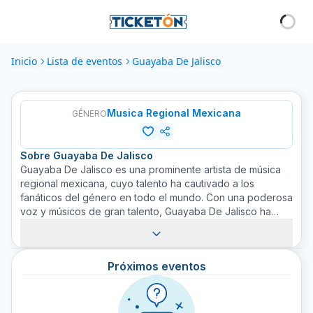
Inicio
Lista de eventos
Guayaba De Jalisco
Musica Regional Mexicana
GÉNERO
Sobre
Guayaba De Jalisco
Guayaba De Jalisco es una prominente artista de música
regional mexicana, cuyo talento ha cautivado a los
fanáticos del género en todo el mundo. Con una poderosa
voz y músicos de gran talento, Guayaba De Jalisco ha
logrado capturar la verdadera esencia de su cultura local
en cada uno de sus espectáculos. Su música es una fusión
de sonidos tradicionales y modernos, creando una
Próximos eventos
experiencia auditiva única que mantiene viva la tradición
mexicana. En Ticketón, ofrecemos boletos para todos sus
conciertos, asegurándonos de que sus fans no se pierdan
ninguna de sus impactantes actuaciones. Compre su