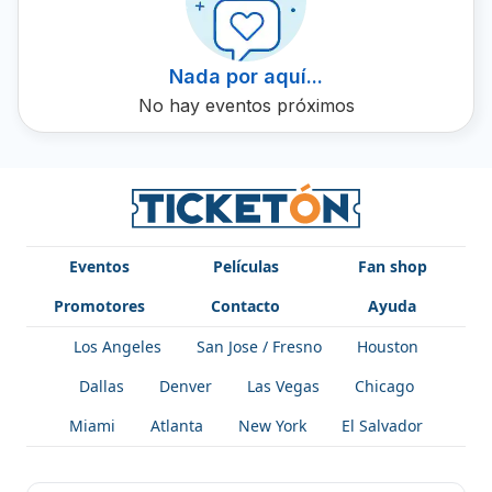
boleto hoy y sea parte de una experiencia musical
inolvidable.
Nada por aquí...
No hay eventos próximos
Eventos
Películas
Fan shop
Promotores
Contacto
Ayuda
Los Angeles
San Jose / Fresno
Houston
Dallas
Denver
Las Vegas
Chicago
Miami
Atlanta
New York
El Salvador