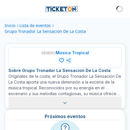
Inicio
Lista de eventos
Grupo Tronador La Sensacion De La Costa
Música Tropical
GÉNERO
Sobre
Grupo Tronador La Sensacion De La Costa
Originales de la costa, el Grupo Tronador La Sensacion De
La Costa aporta una nueva dimensión a la escena de la
música tropical. Reconocidos por su energía en el
escenario y sus melodías contagiosas, su música ofrece
una mezcla única que enriquece el género traditional. El
grupo ha sabido ganarse un lugar en el corazón de los
fanáticos de la música tropical, quienes anhelan su
Próximos eventos
distintivo sabor costero en cada actuación. Compra tus
boletos para disfrutar de esta sensacional experiencia en
vivo en Ticketón.