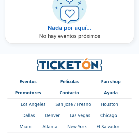
Nada por aquí...
No hay eventos próximos
Eventos
Películas
Fan shop
Promotores
Contacto
Ayuda
Los Angeles
San Jose / Fresno
Houston
Dallas
Denver
Las Vegas
Chicago
Miami
Atlanta
New York
El Salvador