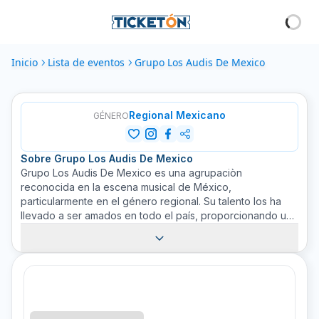
Inicio
Lista de eventos
Grupo Los Audis De Mexico
Regional Mexicano
GÉNERO
Sobre
Grupo Los Audis De Mexico
Grupo Los Audis De Mexico es una agrupaciòn
reconocida en la escena musical de México,
particularmente en el género regional. Su talento los ha
llevado a ser amados en todo el país, proporcionando una
riqueza de cultura y esencia que pocos otros pueden
lograr. Su música es muy alegre y hace que los fans de
todas las edades quieran ponerse de pie y bailar. Han
actuado en numerosos eventos y fiestas, recordándonos
la importancia de la tradición, la unidad y el sentido cultural
que la música puede brindar. Experimenta sus grandes
éxitos musicales y la auténtica música regional mexicana