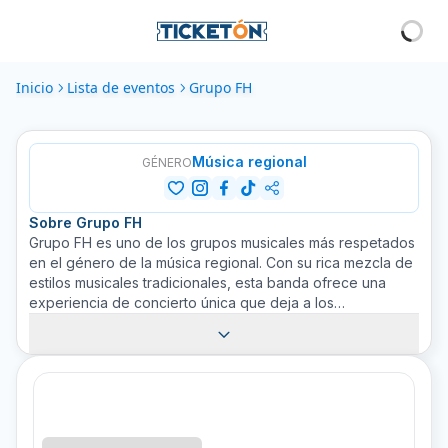
Inicio
Lista de eventos
Grupo FH
Música regional
GÉNERO
Sobre
Grupo FH
Grupo FH es uno de los grupos musicales más respetados
en el género de la música regional. Con su rica mezcla de
estilos musicales tradicionales, esta banda ofrece una
experiencia de concierto única que deja a los
espectadores anhelando más. Su talento excepcional no
tiene límites, ya que continuamente buscan formas de
innovar y ofrecer una experiencia musical fresca pero
profundamente arraigada en la tradición. Al asistir a un
espectáculo de Grupo FH en Ticketón, los fanáticos
pueden esperar una noche llena de energía y música
apasionante. Su habilidad para capturar la esencia de la