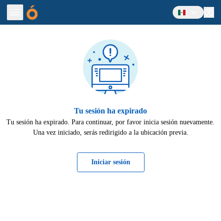
INICIAR SESIÓN
ROMOTORES
PELÍCULAS
EVENTOS
TIENDA
AYUDA
Tu sesión ha expirado
MACIÓN
Tu sesión ha expirado. Para continuar, por favor inicia sesión nuevamente.
68.8080
Una vez iniciado, serás redirigido a la ubicación previa.
ENGLISH
Iniciar sesión
VERSION
¿NECESITAS
AYUDA?