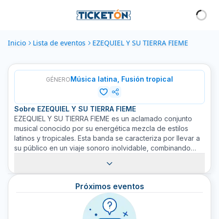
Inicio
Lista de eventos
EZEQUIEL Y SU TIERRA FIEME
Música latina, Fusión tropical
GÉNERO
Sobre
EZEQUIEL Y SU TIERRA FIEME
EZEQUIEL Y SU TIERRA FIEME es un aclamado conjunto
musical conocido por su energética mezcla de estilos
latinos y tropicales. Esta banda se caracteriza por llevar a
su público en un viaje sonoro inolvidable, combinando
estilos de música latina con elementos de fusión tropical
para crear un sonido único e irresistible. Cada actuación
de EZEQUIEL Y SU TIERRA FIEME garantiza emociones
Próximos eventos
intensas con ritmos vibrantes y melodías cautivadoras.
Vive la pasión y el ritmo de EZEQUIEL Y SU TIERRA FIEME
en sus emocionantes conciertos. Compra tus boletos en
Ticketón para vivir la experiencia musical de EZEQUIEL Y