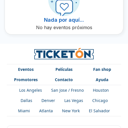
SU TIERRA FIEME.
Nada por aquí...
No hay eventos próximos
Eventos
Películas
Fan shop
Promotores
Contacto
Ayuda
Los Angeles
San Jose / Fresno
Houston
Dallas
Denver
Las Vegas
Chicago
Miami
Atlanta
New York
El Salvador