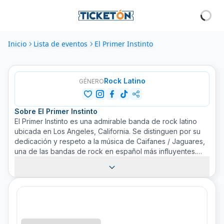
Inicio
Lista de eventos
El Primer Instinto
Rock Latino
GÉNERO
Sobre
El Primer Instinto
El Primer Instinto es una admirable banda de rock latino
ubicada en Los Angeles, California. Se distinguen por su
dedicación y respeto a la música de Caifanes / Jaguares,
una de las bandas de rock en español más influyentes.
Con su profundo amor y comprensión de la música de
estos pioneros, El Primer Instinto lleva a cabo actuaciones
enérgicas y emocionales, capturando la esencia de los
artistas originales. Los fanáticos de Caifanes / Jaguares
disfrutarán reviviendo la música que aman con la
interpretación auténtica de El Primer Instinto. No olvides
comprar tus boletos para su próximo concierto en