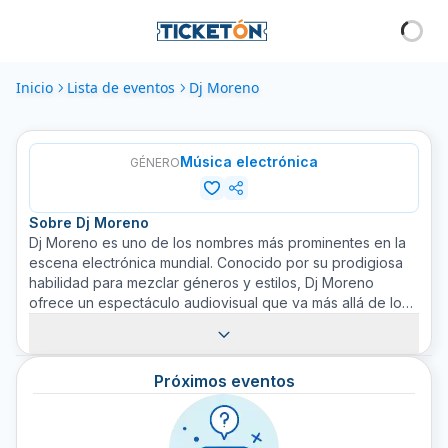
Inicio
Lista de eventos
Dj Moreno
Música electrónica
GÉNERO
Sobre
Dj Moreno
Dj Moreno es uno de los nombres más prominentes en la
escena electrónica mundial. Conocido por su prodigiosa
habilidad para mezclar géneros y estilos, Dj Moreno
ofrece un espectáculo audiovisual que va más allá de lo
convencional. Su impacto en la música electrónica ha sido
enorme, siendo reconocido como un visionario y pionero.
Cada espectáculo de Dj Moreno es una experiencia única
Próximos eventos
que te envuelve en un ambiente repleto de energía y
vibraciones positivas. Compra tus boletos para Dj Moreno
en Ticketón y prepárate para una noche inolvidable de
música y diversión. No dejes pasar la oportunidad de ver a