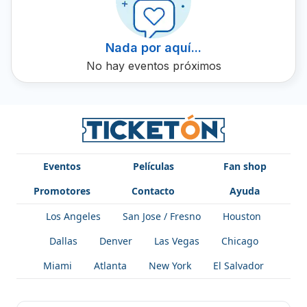
este talentoso Dj en acción y experimentar de primera
mano su magia musical.
Nada por aquí...
No hay eventos próximos
Eventos
Películas
Fan shop
Promotores
Contacto
Ayuda
Los Angeles
San Jose / Fresno
Houston
Dallas
Denver
Las Vegas
Chicago
Miami
Atlanta
New York
El Salvador