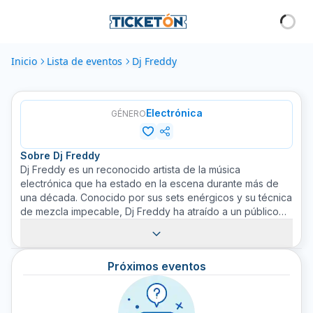
Inicio
Lista de eventos
Dj Freddy
Electrónica
GÉNERO
Sobre
Dj Freddy
Dj Freddy es un reconocido artista de la música
electrónica que ha estado en la escena durante más de
una década. Conocido por sus sets enérgicos y su técnica
de mezcla impecable, Dj Freddy ha atraído a un público
global con su sonido distintivo. Referente en la música
electrónica de club y festival, Dj Freddy siempre ofrece
una actuación electrizante que deja a los fans pidiendo
Próximos eventos
más. Con una pasión incansable por la música, Dj Freddy
sigue llevando la música electrónica a nuevos niveles.
Consigue tus boletos en Ticketón para ver a Dj Freddy en
acción y ser parte de una experiencia de concierto