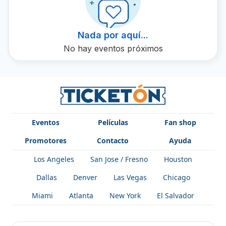
inolvidable.
Nada por aquí...
No hay eventos próximos
Eventos
Películas
Fan shop
Promotores
Contacto
Ayuda
Los Angeles
San Jose / Fresno
Houston
Dallas
Denver
Las Vegas
Chicago
Miami
Atlanta
New York
El Salvador