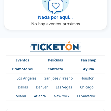
Nada por aquí...
No hay eventos próximos
Eventos
Películas
Fan shop
Promotores
Contacto
Ayuda
Los Angeles
San Jose / Fresno
Houston
Dallas
Denver
Las Vegas
Chicago
Miami
Atlanta
New York
El Salvador