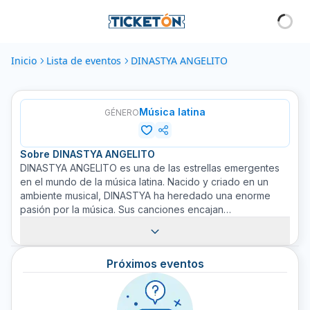
Inicio
Lista de eventos
DINASTYA ANGELITO
Música latina
GÉNERO
Sobre
DINASTYA ANGELITO
DINASTYA ANGELITO es una de las estrellas emergentes
en el mundo de la música latina. Nacido y criado en un
ambiente musical, DINASTYA ha heredado una enorme
pasión por la música. Sus canciones encajan
perfectamente en el atual paisaje de la música latina con
letras poéticas combinadas con ritmos contagiosos. Con
sus melodías ricas y variadas, ella ha logrado atraer a
Próximos eventos
seguidores de todos los rincones del mundo. Ticketón te
trae la oportunidad de disfrutar en vivo la magia de
DINASTYA ANGELITO. Compra tus boletos ahora y déjate
llevar por el encanto de su música.