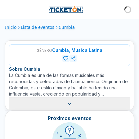
Inicio
Lista de eventos
Cumbia
Cumbia, Música Latina
GÉNERO
Sobre
Cumbia
La Cumbia es una de las formas musicales más
reconocidas y celebradas de Latinoamérica. Originaria de
Colombia, este estilo rítmico y bailable ha tenido una
influencia vasta, creciendo en popularidad y
evolucionando en muchas formas a lo largo de las
regiones latinas. Cumbia es conocida por su ritmo
hipnótico y alegre que invita a moverse al ritmo. A través
Próximos eventos
del tiempo, Cumbia ha trascendido fronteras y se ha
convertido en sinónimo de celebración latinoamericana,
siendo considerada un elemento distintivo en la cultura
latina. La exploración de este ritmo por parte de diversos