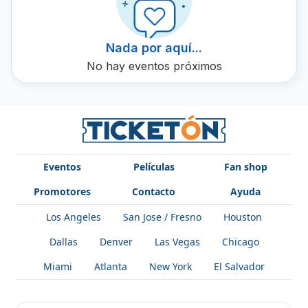
artistas ha permitido que se fusionen nuevas tendencias,
dando lugar a subgéneros como Cumbia Villera, Cumbia
Andina y Cumbia Sonidera. Consigue tu boleto para
Nada por aquí...
disfrutar del ritmo contagioso de Cumbia en Ticketón.
No hay eventos próximos
Eventos
Películas
Fan shop
Promotores
Contacto
Ayuda
Los Angeles
San Jose / Fresno
Houston
Dallas
Denver
Las Vegas
Chicago
Miami
Atlanta
New York
El Salvador